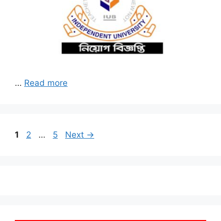
…
Read more
Page
Page
Page
1
2
…
5
Next
→