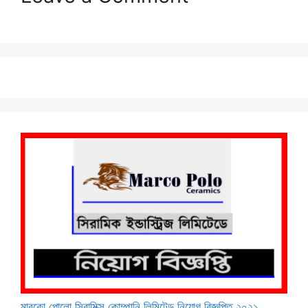
মারকো পোলো সিরামিক্স কোম্পানি লিমিটেড নিয়োগ বিজ্ঞপ্তি ২০২১