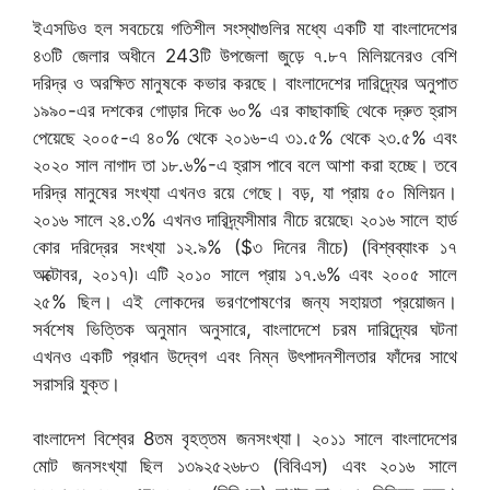
ইএসডিও হল সবচেয়ে গতিশীল সংস্থাগুলির মধ্যে একটি যা বাংলাদেশের
৪৩টি জেলার অধীনে 243টি উপজেলা জুড়ে ৭.৮৭ মিলিয়নেরও বেশি
দরিদ্র ও অরক্ষিত মানুষকে কভার করছে। বাংলাদেশের দারিদ্র্যের অনুপাত
১৯৯০-এর দশকের গোড়ার দিকে ৬০% এর কাছাকাছি থেকে দ্রুত হ্রাস
পেয়েছে ২০০৫-এ ৪০% থেকে ২০১৬-এ ৩১.৫% থেকে ২৩.৫% এবং
২০২০ সাল নাগাদ তা ১৮.৬%-এ হ্রাস পাবে বলে আশা করা হচ্ছে। তবে
দরিদ্র মানুষের সংখ্যা এখনও রয়ে গেছে। বড়, যা প্রায় ৫০ মিলিয়ন।
২০১৬ সালে ২৪.৩% এখনও দারিদ্র্যসীমার নীচে রয়েছে৷ ২০১৬ সালে হার্ড
কোর দরিদ্রের সংখ্যা ১২.৯% ($৩ দিনের নীচে) (বিশ্বব্যাংক ১৭
অক্টোবর, ২০১৭)৷ এটি ২০১০ সালে প্রায় ১৭.৬% এবং ২০০৫ সালে
২৫% ছিল। এই লোকদের ভরণপোষণের জন্য সহায়তা প্রয়োজন।
সর্বশেষ ভিত্তিক অনুমান অনুসারে, বাংলাদেশে চরম দারিদ্র্যের ঘটনা
এখনও একটি প্রধান উদ্বেগ এবং নিম্ন উৎপাদনশীলতার ফাঁদের সাথে
সরাসরি যুক্ত।
বাংলাদেশ বিশ্বের 8তম বৃহত্তম জনসংখ্যা। ২০১১ সালে বাংলাদেশের
মোট জনসংখ্যা ছিল ১৩৯২৫২৬৮৩ (বিবিএস) এবং ২০১৬ সালে