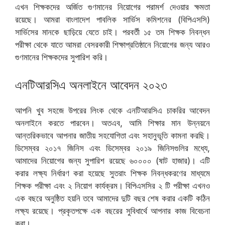
এখন শিক্ষকদের অর্জিত গুণমানের নিয়োগের পরামর্শ দেওয়ার ক্ষমতা
রয়েছে। আমরা বাংলাদেশ পাবলিক সার্ভিস কমিশনের (বিপিএসসি)
সার্ভিসের মানকে ছাড়িয়ে যেতে চাই। পরবর্তী ১৫ তম শিক্ষক নিবন্ধন
পরীক্ষা থেকে যাতে আমরা বেসরকারী শিক্ষাপ্রতিষ্ঠানে নিয়োগের জন্য আরও
গুণমানের শিক্ষকদের সুপারিশ করি।
এনটিআরসিএ অনলাইনে আবেদন ২০২৩
আপনি খুব সহজে উপরের লিংক থেকে এনটিআরসিএ চাকরির আবেদন
অনলাইনে করতে পারবেন। অতএব, আমি শিক্ষার মান উন্নয়নে
আন্তরিকভাবে আপনার জাতীয় সহযোগিতা এবং সহানুভূতি কামনা করছি।
ডিসেম্বর ২০১৭ জিনিস এবং ডিসেম্বর ২০১৯ জিনিসগুলির মধ্যে,
আমাদের নিয়োগের জন্য সুপারিশ রয়েছে ৬০০০০ (ষাট হাজার)। এটি
করার লক্ষ্য নির্ধারণ করা হয়েছে সুতরাং শিক্ষক নিবন্ধকরণের মাধ্যমে
শিক্ষক পরীক্ষা এবং ২ নিয়োগ কার্যক্রম। বিপিএসসির ২ টি পরীক্ষা এখনও
এক বছরে অনুষ্ঠিত হয়নি তবে আমাদের দুটি বছর শেষ করার একটি কঠিন
লক্ষ্য রয়েছে। প্রকৃতপক্ষে এক বছরের সুবিধার্থে আপনার কাজ বিবেচনা
করা।