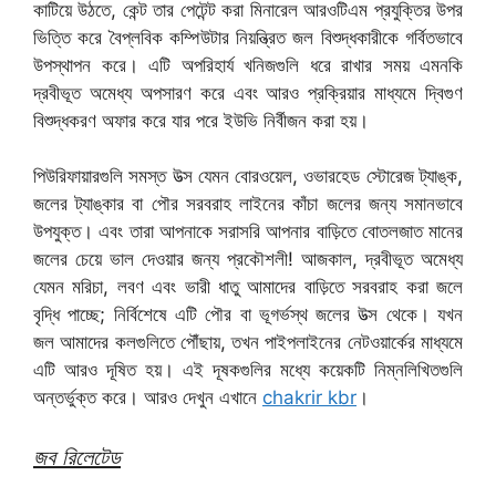
কাটিয়ে উঠতে, কেন্ট তার পেটেন্ট করা মিনারেল আরওটিএম প্রযুক্তির উপর
ভিত্তি করে বৈপ্লবিক কম্পিউটার নিয়ন্ত্রিত জল বিশুদ্ধকারীকে গর্বিতভাবে
উপস্থাপন করে। এটি অপরিহার্য খনিজগুলি ধরে রাখার সময় এমনকি
দ্রবীভূত অমেধ্য অপসারণ করে এবং আরও প্রক্রিয়ার মাধ্যমে দ্বিগুণ
বিশুদ্ধকরণ অফার করে যার পরে ইউভি নির্বীজন করা হয়।
পিউরিফায়ারগুলি সমস্ত উত্স যেমন বোরওয়েল, ওভারহেড স্টোরেজ ট্যাঙ্ক,
জলের ট্যাঙ্কার বা পৌর সরবরাহ লাইনের কাঁচা জলের জন্য সমানভাবে
উপযুক্ত। এবং তারা আপনাকে সরাসরি আপনার বাড়িতে বোতলজাত মানের
জলের চেয়ে ভাল দেওয়ার জন্য প্রকৌশলী! আজকাল, দ্রবীভূত অমেধ্য
যেমন মরিচা, লবণ এবং ভারী ধাতু আমাদের বাড়িতে সরবরাহ করা জলে
বৃদ্ধি পাচ্ছে; নির্বিশেষে এটি পৌর বা ভূগর্ভস্থ জলের উত্স থেকে। যখন
জল আমাদের কলগুলিতে পৌঁছায়, তখন পাইপলাইনের নেটওয়ার্কের মাধ্যমে
এটি আরও দূষিত হয়। এই দূষকগুলির মধ্যে কয়েকটি নিম্নলিখিতগুলি
অন্তর্ভুক্ত করে। আরও দেখুন এখানে
chakrir kbr
।
জব রিলেটেড