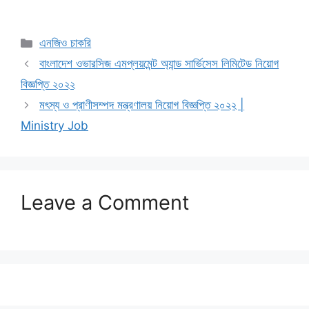
Categories
এনজিও চাকরি
বাংলাদেশ ওভারসিজ এমপ্লয়মেন্ট অ্যান্ড সার্ভিসেস লিমিটেড নিয়োগ
বিজ্ঞপ্তি ২০২২
মৎস্য ও প্রাণীসম্পদ মন্ত্রণালয় নিয়োগ বিজ্ঞপ্তি ২০২২ |
Ministry Job
Leave a Comment