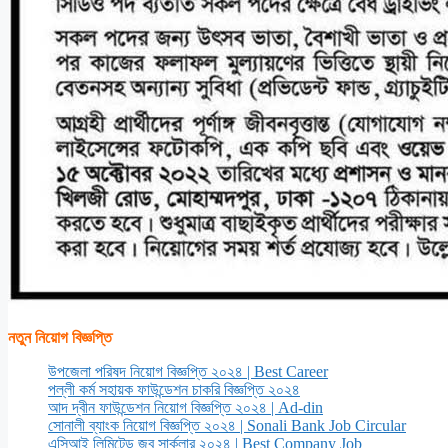
নতুন নিয়োগ বিজ্ঞপ্তি
উপজেলা পরিষদ নিয়োগ বিজ্ঞপ্তি ২০২৪ | Best Career
পল্লী কর্ম সহায়ক ফাউন্ডেশন চাকরি বিজ্ঞপ্তি ২০২৪
আদ দ্বীন ফাউন্ডেশন নিয়োগ বিজ্ঞপ্তি ২০২৪ | Ad-din
সোনালী ব্যাংক নিয়োগ বিজ্ঞপ্তি ২০২৪ | Sonali Bank Job Circular
এসিআই লিমিটেড জব সার্কুলার ২০২৪ | Best Company Job