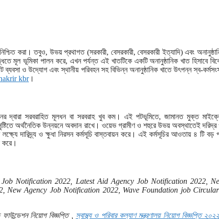
ন নিশ্চিত করা। তবুও, উভয় প্রথাগত (সরকারী, বেসরকারী, বেসরকারী ইত্যাদি) এবং অনানুষ্ঠা
দ্ধিতে মূল ভূমিকা পালন করে, এখন পর্যন্ত এই খাতটিকে একটি অনানুষ্ঠানিক খাত হিসাবে বিব
োট ব্যবসা ও উদ্যোগ এবং স্থানীয় পরিবহন সহ বিভিন্ন অনানুষ্ঠানিক খাতে উৎপন্ন স্ব-কর্মসংস
hakrir kbr
।
্ঠানের দ্বারা সরবরাহিত মূলধন বা সরবরাহ খুব কম। এই পটভূমিতে, জামানত মুক্ত মাইক্রো
 সৃষ্টিতে অর্থনৈতিক উন্নয়নে অবদান রাখে। ওয়েভ গ্রামীণ ও শহুরে উভয় অবস্থাতেই দরিদ্র 
ক্ষ্যে দারিদ্র্য ও ক্ষুধা নিরসন কর্মসূচি বাস্তবায়ন করে। এই কর্মসূচির আওতায় ৪ টি বড় 
লন করে।
Job Notification 2022, Latest Aid Agency Job Notification 2022, N
2, New Agency Job Notification 2022, Wave Foundation job Circular
 ফাউন্ডেশন নিয়োগ বিজ্ঞপ্তি ,
স্বাস্থ্য ও পরিবার কল্যাণ মন্ত্রণালয় নিয়োগ বিজ্ঞপ্তি ২০২