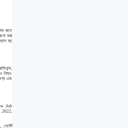
নিক খাতে
েচনা করা
্থান বড়
ফিনান্স,
ও নিম্ন-
পণ্য এবং
ew Job
 2022,
২
, লেটেষ্ট