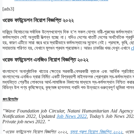
[ads3]
ওয়েভ ফাউন্ডেশন নিয়োগ বিজ্ঞপ্তি ২০২২
দারিদ্র্য বিমোচনের সর্বাধিক উল্লেখযোগ্য দিক হ’ল সকল যোগ্য নারী-পুরুষের কর্মসংস্থা
কর্মসংস্থান সেই অনুযায়ী উত্পন্ন হচ্ছে না। যদিও দেশের খাতটি দেশের অর্থনৈতিক প্রবৃ
হয়, কারণ এটিতে সারা বছর ধরে স্থায়ীভাবে কর্মসংস্থানের সুযোগ নেই। প্রসঙ্গে, কৃষি, ছ
সহায়তায় পরিণত হয়, যেখানে মূলধন প্রথম প্রয়োজন। আরও চাকরির খবর দেখুন এখানে
c
ওয়েভ ফাউন্ডেশন এনজিও নিয়োগ বিজ্ঞপ্তি ২০২২
বাংলাদেশে অনানুষ্ঠানিক খাতের ক্ষেত্রে সরকারী-বেসরকারী ব্যাংক এবং আর্থিক প্রতিষ
বাংলাদেশের এনজিও দ্বারা নির্মিত একটি বিশ্বব্যাপী মাইলফলক প্রোগ্রাম স্ব-কর্মসংস্থান
মধ্যবিত্ত শ্রেণীর লোকদের আর্থ-সামাজিক বিকাশের মাধ্যমে স্ব-কর্মসংস্থান নিশ্চিত করার ল
বিভিন্ন উপ পণ্য কৃষিক্ষেত্র, কৃষ্ণবঙ্গ ছাগলসহ গবাদি পশু উন্নয়নে গুরুত্বপূর্ণ ভূমিকা পা
জব রিলেটেড
”Wave Foundation job Circular, Natani Humanitarian Aid Agency 
Notification 2022, Updated
Job News 2022
, Today’s Job News 202
Private job news 2022. ”
”ওয়েভ ফাউন্ডেশন নিয়োগ বিজ্ঞপ্তি ২০২২,
যমুনা গ্রুপ নিয়োগ বিজ্ঞপ্তি ২০২২
, ওয়েভ