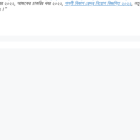
ির খবর ২০২২, আজকের চাকরির খবর ২০২২,
পল্লী বিকাশ কেন্দ্র নিয়োগ বিজ্ঞপ্তি ২০২২
, নতু
০২২।”