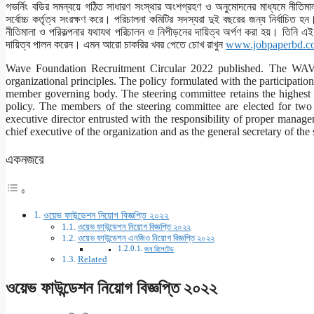
গভর্নিং বডির সমন্বয়ে গঠিত সাধারণ সংস্থার অংশগ্রহণ ও অনুমোদনের মাধ্যমে নীতিমাল
সর্বোচ্চ কর্তৃত্ব সংরক্ষণ করে। পরিচালনা কমিটির সদস্যরা দুই বছরের জন্য নির্বাচিত হ
নীতিমালা ও পরিকল্পনার যথাযথ পরিচালন ও নিপীড়নের দায়িত্ব অর্পণ করা হয়। তিনি এই 
দায়িত্ব পালন করেন। এমন আরো চাকরির খবর পেতে চোখ রাখুন
www.jobpaperbd.c
Wave Foundation Recruitment Circular 2022 published. The WAVE 
organizational principles. The policy formulated with the participati
member governing body. The steering committee retains the highest a
policy. The members of the steering committee are elected for two 
executive director entrusted with the responsibility of proper manage
chief executive of the organization and as the general secretary of the
একনজরে
ওয়েভ ফাউন্ডেশন নিয়োগ বিজ্ঞপ্তি ২০২২
ওয়েভ ফাউন্ডেশন নিয়োগ বিজ্ঞপ্তি ২০২২
ওয়েভ ফাউন্ডেশন এনজিও নিয়োগ বিজ্ঞপ্তি ২০২২
জব রিলেটেড
Related
ওয়েভ ফাউন্ডেশন নিয়োগ বিজ্ঞপ্তি ২০২২