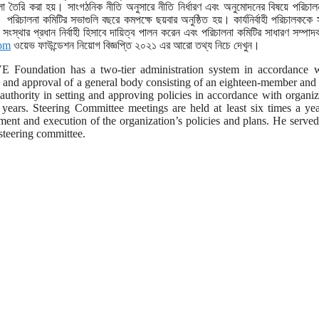
া তৈরি করা হয়। সাংগঠনিক নীতি অনুসারে নীতি নির্ধারণ এবং অনুমোদনের বিষয়ে পরিচাল
ন। পরিচালনা কমিটির সভাগুলি বছরে কমপক্ষে ছয়বার অনুষ্ঠিত হয়। কার্যনির্বাহী পরিচালককে
সংস্থার প্রধান নির্বাহী হিসাবে দায়িত্ব পালন করেন এবং পরিচালনা কমিটির সাধারণ সম্পাদ
om
ওয়েভ ফাউন্ডেশন নিয়োগ বিজ্ঞপ্তি ২০২১ এর আরো তথ্য নিচে দেখুন।
Foundation has a two-tier administration system in accordance wi
on and approval of a general body consisting of an eighteen-member and
uthority in setting and approving policies in accordance with organiz
years. Steering Committee meetings are held at least six times a ye
ment and execution of the organization’s policies and plans. He served
 steering committee.