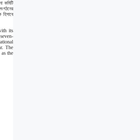
না কমিটি
 সংগঠনের
ক হিসাবে
th its
 seven-
ational
ar. The
 as the