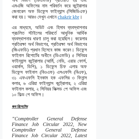
অর্থ বিভাগ (ডিএফডি) প্রতিষ্ঠিত হয় এবং
এমএজি অফিসের নাম পরিবর্তন করে কন্ট্রোলার
জেনারেল অফ ডিফেন্স ফাইন্যান্স (সিজিডিএফ)
করা হয়। আরও দেখুন এখানে
chakrir kbr
।
এর মাধ্যমে, অডিট এবং হিসাব ব্যবস্থাপনার
প্রচলিত স্টাইলের পরিবর্তে আধুনিক আর্থিক
ব্যবস্থাপনার ধারণা চালু করা হয়েছিল। কয়েলার
প্রতিরক্ষা অর্থ বিভাগের, প্রতিরক্ষা অর্থ বিভাগের
(জিএফডি) প্রধান হিসেবে কাজ করেন। ডিফেন্স
ফাইনাল রিপোর্টের অধীনে (ডিএফডি) ৫ সিনিয়র
ফাইন্যান্স কন্ট্রোলার (আর্মি, নেভি, এয়ার ফোর্স,
ওয়ার্কস, ডিপি), ১ ডিফেন্স চিফ এলার অফ
ডিফেন্স ফাইনাল (বিওএফ) এসএফসি (বিএফ),
৩১ এফএফসি ইনকাম হক এফসির ৩ ফিনান্স
কলার, ৬ এরিয়া ফাইন্যান্স কন্ট্রোলার, ২ এরিয়া
ফাইনাল কলার, ২ সিনিয়র ফিক্সড পে অফিস এবং
১০ ফিল্ড পে অফিস।
জব রিলেটেড
”Comptroller General Defense
Finance Job Circular 2022, New
Comptroller General Defense
Finance Job Circular 2022, Latest