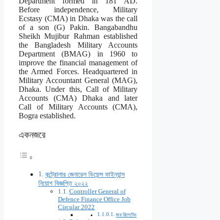
Department formed in 181 AD.
Before independence, Military
Ecstasy (CMA) in Dhaka was the call
of a son (G) Pakin. Bangabandhu
Sheikh Mujibur Rahman established
the Bangladesh Military Accounts
Department (BMAG) in 1960 to
improve the financial management of
the Armed Forces. Headquartered in
Military Accountant General (MAG),
Dhaka. Under this, Call of Military
Accounts (CMA) Dhaka and later
Call of Military Accounts (CMA),
Bogra established.
একনজরে
কন্ট্রোলার জেনারেল ডিফেন্স ফাইন্যান্স
নিয়োগ বিজ্ঞপ্তি ২০২২
Controller General of
Defence Finance Office Job
Circular 2022
জব রিলেটেড