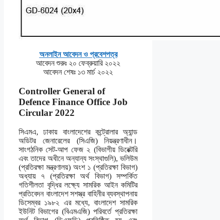
অনলাইন আবেদন ও প্রবেশপত্র
আবেদন শুরুঃ ২০ ফেব্রুয়ারি ২০২২
আবেদন শেষঃ ১৩ মার্চ ২০২২
Controller General of
Defence Finance Office Job
Circular 2022
সিএমএ, ঢাকায় বাংলাদেশের কন্ট্রোলার অ্যান্ড
অডিটর জেনারেলের (সিএজি) নিয়ন্ত্রণাধীন।
সাংগঠনিক সেট-আপ ফেজ ২ (বিভাগীয় ডিরেক্টরি
এবং তাদের অধীনে অন্যান্য সংস্থাগুলি), ভলিউম
(প্রতিরক্ষা মন্ত্রণালয়) অংশ ১ (প্রতিরক্ষা বিভাগ)
অধ্যায় ৭ (প্রতিরক্ষা অর্থ বিভাগ) সম্পর্কিত
গতিশীলতা বৃদ্ধির লক্ষ্যে সামরিক আইন কমিটির
প্রতিবেদন বাংলাদেশ সশস্ত্র বাহিনীর ব্যবস্থাপনায়
ডিসেম্বর ১৯৮২ এর মধ্যে, বাংলাদেশ সামরিক
ইউনিট বিভাগের (বিএমএজি) পরিবর্তে প্রতিরক্ষা