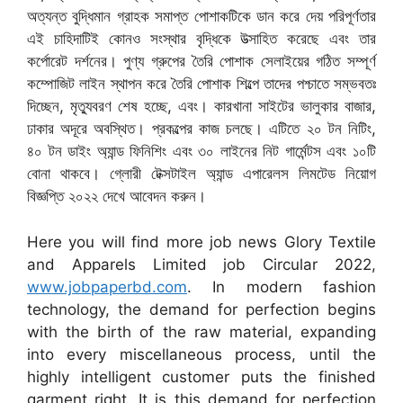
অত্যন্ত বুদ্ধিমান গ্রাহক সমাপ্ত পোশাকটিকে ডান করে দেয় পরিপূর্ণতার
এই চাহিদাটিই কোনও সংস্থার বৃদ্ধিকে উত্সাহিত করেছে এবং তার
কর্পোরেট দর্শনের। পুণ্য গ্রুপের তৈরি পোশাক সেলাইয়ের গঠিত সম্পূর্ণ
কম্পোজিট লাইন স্থাপন করে তৈরি পোশাক শিল্পে তাদের পশ্চাতে সম্ভবতঃ
দিচ্ছেন, মৃত্যুবরণ শেষ হচ্ছে, এবং। কারখানা সাইটের ভালুকার বাজার,
ঢাকার অদূরে অবস্থিত। প্রকল্পের কাজ চলছে। এটিতে ২০ টন নিটিং,
৪০ টন ডাইং অ্যান্ড ফিনিশিং এবং ৩০ লাইনের নিট গার্মেন্টস এবং ১০টি
বোনা থাকবে। গ্লোরী টেক্সটাইল অ্যান্ড এপারেলস লিমটেড নিয়োগ
বিজ্ঞপ্তি ২০২২ দেখে আবেদন করুন।
Here you will find more job news Glory Textile
and Apparels Limited job Circular 2022,
www.jobpaperbd.com
. In modern fashion
technology, the demand for perfection begins
with the birth of the raw material, expanding
into every miscellaneous process, until the
highly intelligent customer puts the finished
garment right. It is this demand for perfection