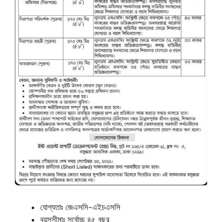
যোগ্যতাঃ জেএসসি-এইচএসসি
বয়সসীমাঃ সর্বোচ্চ ৪৫ বছর