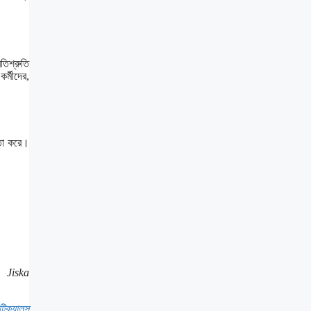
তিশ্রুতি
র্মীদের,
়তা করে।
 Jiska
টিক্যালস