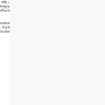
 যাচ্ছি।
শ্বজুড়ে
টফোলিওকে
eration
s. Each
ircular