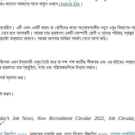
 আরও জানতে আমাদের সাথে থাকুন এখানে
chakrir kbr
।
ছিল। এটি এমন একটি বাক্য যা রোগীদের জন্য অত্যাবশ্যকীয় নতুন ওষুধ বিকাশের প্র
েবে বলে আশাবাদী। আমরা তার ক্রমাগত একটি কোম্পানী রোগী ও তাদের পরিবার, স্বাস্থ্য ক
ণত প্রচেষ্টা অব্যাহত থাকবে। আমরা আপনার অবিরত সমর্থন পেতে আশা করি।
জিসকা এমন উদ্ভাবনী ওষুধ তৈরি করে যা লক্ষ লক্ষ জাতীয় সীমানায় এবং এর বাইরেও সহায
রে ক্রমাগত তার প্রযুক্তি, পণ্য এবং পরিষেবাগুলিকে উন্নত করবে।
্পর্ক স্থাপন করা।
্টা করুন।
oday’s Job News, New Recruitment Circular 2022, Job Circular,
s”
োগ বিজ্ঞপ্তি ২০২২
, আজকের চাকরির খবর, নতুন নিয়োগ বিজ্ঞপ্তি ২০২২,
পপুলার ফার্মাসিউ