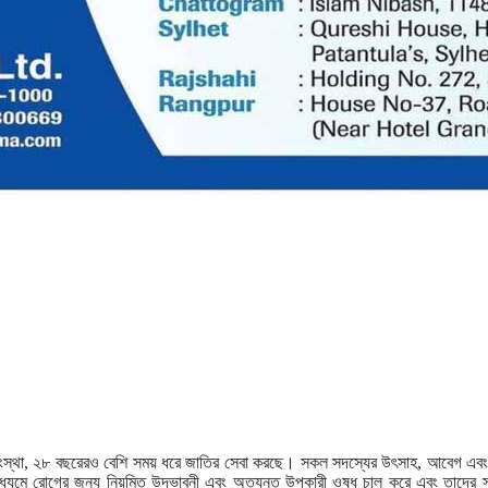
ালস সংস্থা, ২৮ বছরেরও বেশি সময় ধরে জাতির সেবা করছে। সকল সদস্যের উৎসাহ, আবেগ এব
মাধ্যমে রোগের জন্য নিয়মিত উদ্ভাবনী এবং অত্যন্ত উপকারী ওষুধ চালু করে এবং তাদের 