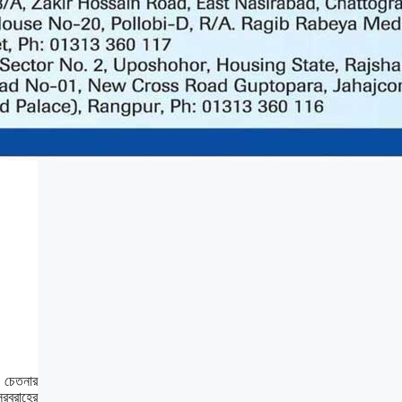
ং চেতনার
সরবরাহের