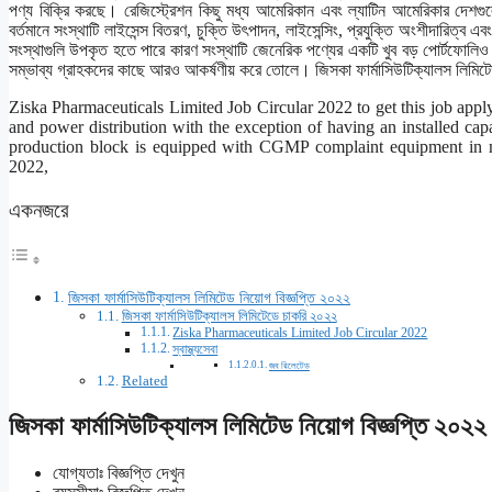
পণ্য বিক্রি করছে। রেজিস্ট্রেশন কিছু মধ্য আমেরিকান এবং ল্যাটিন আমেরিকার দেশগুল
বর্তমানে সংস্থাটি লাইসেন্স বিতরণ, চুক্তি উৎপাদন, লাইসেন্সিং, প্রযুক্তি অংশীদারিত
সংস্থাগুলি উপকৃত হতে পারে কারণ সংস্থাটি জেনেরিক পণ্যের একটি খুব বড় পোর্টফোলিও
সম্ভাব্য গ্রাহকদের কাছে আরও আকর্ষণীয় করে তোলে। জিসকা ফার্মাসিউটিক্যালস লিম
Ziska Pharmaceuticals Limited Job Circular 2022 to get this job apply 
and power distribution with the exception of having an installed capa
production block is equipped with CGMP complaint equipment in mo
2022,
একনজরে
জিসকা ফার্মাসিউটিক্যালস লিমিটেড নিয়োগ বিজ্ঞপ্তি ২০২২
জিসকা ফার্মাসিউটিক্যালস লিমিটেডে চাকরি ২০২২
Ziska Pharmaceuticals Limited Job Circular 2022
স্বাস্থ্যসেবা
জব রিলেটেড
Related
জিসকা ফার্মাসিউটিক্যালস লিমিটেড নিয়োগ বিজ্ঞপ্তি ২০২২
যোগ্যতাঃ বিজ্ঞপ্তি দেখুন