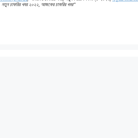
য়োগ, নতুন চাকরির খবর ২০২২, আজকের চাকরির খবর”