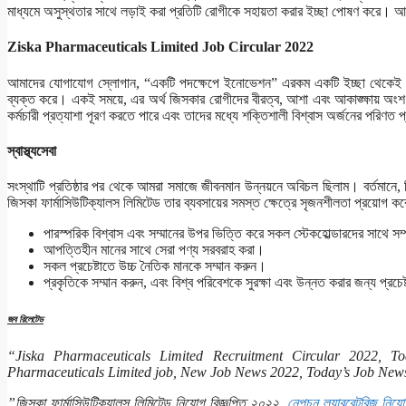
মাধ্যমে অসুস্থতার সাথে লড়াই করা প্রতিটি রোগীকে সহায়তা করার ইচ্ছা পোষণ করে।
Ziska Pharmaceuticals Limited Job Circular 2022
আমাদের যোগাযোগ স্লোগান, “একটি পদক্ষেপে ইনোভেশন” এরকম একটি ইচ্ছা থেকেই হয়ে
ব্যক্ত করে। একই সময়ে, এর অর্থ জিসকার রোগীদের বীরত্ব, আশা এবং আকাঙ্ক্ষায় অংশ ন
কর্মচারী প্রত্যাশা পূরণ করতে পারে এবং তাদের মধ্যে শক্তিশালী বিশ্বাস অর্জনের পরি
স্বাস্থ্যসেবা
সংস্থাটি প্রতিষ্ঠার পর থেকে আমরা সমাজে জীবনমান উন্নয়নে অবিচল ছিলাম। বর্তমানে, 
জিসকা ফার্মাসিউটিক্যালস লিমিটেড তার ব্যবসায়ের সমস্ত ক্ষেত্রে সৃজনশীলতা প্রয়োগ ক
পারস্পরিক বিশ্বাস এবং সম্মানের উপর ভিত্তি করে সকল স্টেকহোল্ডারদের সাথে সম
আপত্তিহীন মানের সাথে সেরা পণ্য সরবরাহ করা।
সকল প্রচেষ্টাতে উচ্চ নৈতিক মানকে সম্মান করুন।
প্রকৃতিকে সম্মান করুন, এবং বিশ্ব পরিবেশকে সুরক্ষা এবং উন্নত করার জন্য প্রচেষ
জব রিলেটেড
“Jiska Pharmaceuticals Limited Recruitment Circular 2022, T
Pharmaceuticals Limited job, New Job News 2022, Today’s Job New
”জিসকা ফার্মাসিউটিক্যালস লিমিটেড নিয়োগ বিজ্ঞপ্তি ২০২২,
নেপচুন ল্যাবরেটরিজ নিয়