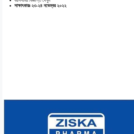
বয়সসীমাঃ বিজ্ঞপ্তি দেখুন
সাক্ষাৎকারঃ ২৩-২৪ নভেম্বর ২০২২