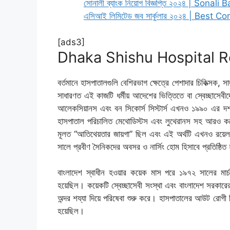
সোনালী ব্যাংক নিয়োগ বিজ্ঞপ্তি ২০২৪ | Sonal
এসিআই লিমিটেড জব সার্কুলার ২০২৪ | Best
[ads3]
Dhaka Shishu Hospital R
বর্তমানে হাসপাতালগুলি বেশিরভাগ ক্ষেত্রে পেশাদার চিকিত্সক, সার
সাধারণত এই কাজটি ধর্মীয় আদেশের ভিত্তিতে বা স্বেচ্ছাসেবীদ
আলেকসিয়ানস এবং বন সিকোর্স সিস্টার্স এখনও ১৯৯০ এর দশক
হাসপাতাল পরিচালিত মেথোডিস্টস এবং লুথেরানস সহ আরও কয়েকট
মূলত “আতিথেয়তার জায়গা” ছিল এবং এই অর্থটি এখনও রয়েল 
সালে প্রবীণ সৈনিকদের অবসর ও নার্সিং হোম হিসাবে প্রতিষ্ঠিত
বাংলাদেশ স্বাধীন হওয়ার কয়েক মাস পরে ১৯৭২ সালের মার্চ
হয়েছিল। কয়েকটি স্বেচ্ছাসেবী সংস্থা এবং বাংলাদেশ সরকারের
অন্দর শয্যা দিয়ে পরিষেবা শুরু করে। হাসপাতালের আউট রোগী 
হয়েছিল।