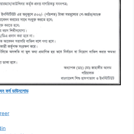
দন ফর্ম ডাউনলোড
areer
din