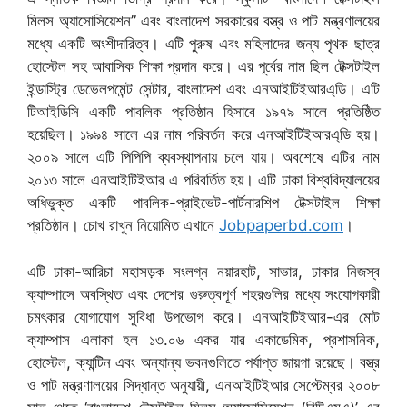
মিলস অ্যাসোসিয়েশন” এবং বাংলাদেশ সরকারের বস্ত্র ও পাট মন্ত্রণালয়ের
মধ্যে একটি অংশীদারিত্ব। এটি পুরুষ এবং মহিলাদের জন্য পৃথক ছাত্র
হোস্টেল সহ আবাসিক শিক্ষা প্রদান করে। এর পূর্বের নাম ছিল টেক্সটাইল
ইন্ডাস্ট্রি ডেভেলপমেন্ট সেন্টার, বাংলাদেশ এবং এনআইটিইআরএ্ডি। এটি
টিআইডিসি একটি পাবলিক প্রতিষ্ঠান হিসাবে ১৯৭৯ সালে প্রতিষ্ঠিত
হয়েছিল। ১৯৯৪ সালে এর নাম পরিবর্তন করে এনআইটিইআরএ্ডি হয়।
২০০৯ সালে এটি পিপিপি ব্যবস্থাপনায় চলে যায়। অবশেষে এটির নাম
২০১৩ সালে এনআইটিইআর এ পরিবর্তিত হয়। এটি ঢাকা বিশ্ববিদ্যালয়ের
অধিভুক্ত একটি পাবলিক-প্রাইভেট-পার্টনারশিপ টেক্সটাইল শিক্ষা
প্রতিষ্ঠান। চোখ রাখুন নিয়োমিত এখানে
Jobpaperbd.com
।
এটি ঢাকা-আরিচা মহাসড়ক সংলগ্ন নয়ারহাট, সাভার, ঢাকার নিজস্ব
ক্যাম্পাসে অবস্থিত এবং দেশের গুরুত্বপূর্ণ শহরগুলির মধ্যে সংযোগকারী
চমৎকার যোগাযোগ সুবিধা উপভোগ করে। এনআইটিইআর-এর মোট
ক্যাম্পাস এলাকা হল ১৩.০৬ একর যার একাডেমিক, প্রশাসনিক,
হোস্টেল, ক্যান্টিন এবং অন্যান্য ভবনগুলিতে পর্যাপ্ত জায়গা রয়েছে। বস্ত্র
ও পাট মন্ত্রণালয়ের সিদ্ধান্ত অনুযায়ী, এনআইটিইআর সেপ্টেম্বর ২০০৮