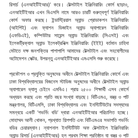
রিসার্চ (এনআইটিইআর)’ করে। টেক্সটাইল ইঞ্জিনিয়ারিং কোর্স ছাড়াও,
এনআইটিইআর এখন বিএসসি নামে আরও চারটি গুরুত্বপূর্ণ ইঞ্জিনিয়ারিং
কোর্স অফার করছে। ইন্ডাস্ট্রিয়াল অ্যান্ড প্রোডাকশন ইঞ্জিনিয়ারিং
(আইপিই) এবং ফ্যাশন ডিজাইন অ্যান্ড অ্যাপারেল ইঞ্জিনিয়ারিং
(এফডিএই), কম্পিউটার সায়েন্স অ্যান্ড ইঞ্জিনিয়ারিং (সিএসই) এবং
ইলেকট্রিক্যাল অ্যান্ড ইলেকট্রনিক্স ইঞ্জিনিয়ারিং (ইইই) বর্তমান চাহিদা
মেটাতে দক্ষ জনশক্তির পাশাপাশি আমাদের টেক্সটাইল এবং সহযোগীদের
অটোমেশন সেক্টর. উপরন্তু এনআইটিইআর এমএসসি শুরু করেছে।
প্রকৌশল ও প্রযুক্তি অনুষদের অধীনে টেক্সটাইল ইঞ্জিনিয়ারিং কোর্সে এবং
ঢাকা বিশ্ববিদ্যালয়ের বিজনেস স্টাডিজ অনুষদের অধীনে টেক্সটাইল অ্যান্ড
অ্যাপারেল ভ্যালু চেইনে এমবিএ। প্রায় ২৫০০ শিক্ষার্থী এসব কোর্সে
অধ্যয়ন করছে এবং প্রতি বছর সংখ্যা বাড়ছে। বিটিএমএ, বস্ত্র ও পাট
মন্ত্রণালয়, বিটিএমসি, ঢাকা বিশ্ববিদ্যালয় এবং ইনস্টিটিউটের সদস্যদের
সমন্বয়ে একটি ‘গভর্নিং বডি’ দ্বারা এনআইটিইআর পরিচালিত হচ্ছে।
মোহাম্মদ আলী খোকন, প্রখ্যাত শিল্পপতি এবং বিটিএমএর সভাপতি গভর্নিং
বডির চেয়ারম্যান। ন্যাশনাল ইনস্টিটিউট অফ টেক্সটাইল ইঞ্জিনিয়ারিং
অ্যান্ড রিসার্চ (এনআইটিইআর) হল প্রথম শিক্ষা প্রতিষ্ঠান যা বস্ত্র ও পাট