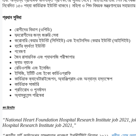
এবং অন্যান্য প্রাসঙ্গিক জনশক্তি প্রশিক্ষণের সুবিধা দেবে। মহিলাদের এবং শিশু বিশেষজ্ঞ
নিবেদিত ১৫০ শয্যা কার্ডিয়াক ইউনিট থাকবে। মহিলা ও শিশু বিষয়ক মন্ত্রণালয়ের সহায়
প্রধান সুবিধা
রোগীদের বিভাগ (ওপিডি)
হৃদরোগীদের জন্য জরুরি সেবা
করোনারি কেয়ার ইউনিট (সিসিইউ) এবং ইনটেনসিভ কেয়ার ইউনিট (আইসিইউ)
হার্টের ব্যর্থতা ইউনিট
গবেষণা
জৈব রাসায়নিক এবং প্যাথলজি পরীক্ষাগার
ব্লাড ব্যাংক
রেডিওলজি এবং ইমেজিং
ইসিজি, ইটিটি এবং ইকো কার্ডিওগ্রাফি
কার্ডিয়াক ক্যাথেটারাইজেশন, অ্যাঞ্জিগ্রাম এবং অন্যান্য হস্তক্ষেপ
কার্ডিয়াক সার্জারি
প্রতিরোধ ও পুনর্বাসন
অ্যাম্বুলেন্স পরিষেবা
জব রিলেটেড
“National Heart Foundation Hospital Research Institute job 2021, 
Hospital Research Institute job 2021,”
“জাতীয় হার্ট ফাউন্ডেশন হাসপাতাল গবেষণা ইনস্টিটিউট নিয়োগ ২০২১,
শরীফ হোম অ্যাপ্