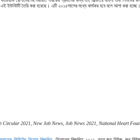
 কার্ডিয়াক রোগীদের বিশেষায়িত পরিষেবা প্রদানের জন্য এই বিল্ডিংয়ে মহিলা এবং শিশুদের জ
তায় এই ইউনিটটি তৈরি করা হয়েছে। এটি ২০১৫সালের মধ্যে কার্যকর হবে বলে আশা করা হচ্ছে
job Circular 2021, New Job News, Job News 2021, National Heart Fou
লায়েন্স লিমিটেড নিয়োগ বিজ্ঞপ্তি,
নিয়োগের বিজ্ঞপ্তি ২০২১, নতুন জব নিউজ, জব নিউ