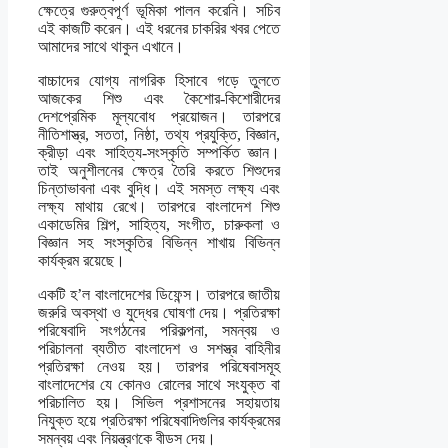
ক্ষেত্রে গুরুত্বপূর্ণ ভূমিকা পালন করেনি। সচিব
এই কাজটি করেন। এই ধরনের চাকরির খবর পেতে
আমাদের সাথে থাকুন এখানে।
বাচ্চাদের যোগ্য নাগরিক হিসাবে গড়ে তুলতে
আজকের শিশু এবং কৈশোর-কিশোরীদের
দেশপ্রেমিক মূল্যবোধ প্রয়োজন। তারপরে
নীতিশাস্ত্র, সততা, নিষ্ঠা, তথ্য প্রযুক্তি, বিজ্ঞান,
ক্রীড়া এবং সাহিত্য-সংস্কৃতি সম্পর্কিত জ্ঞান।
তাই অনুশীলনের ক্ষেত্র তৈরি করতে শিশুদের
চিন্তাভাবনা এবং বুদ্ধি। এই সমস্ত লক্ষ্য এবং
লক্ষ্য মাথায় রেখে। তারপরে বাংলাদেশ শিশু
একাডেমির শিল্প, সাহিত্য, সংগীত, চারুকলা ও
বিজ্ঞান সহ সংস্কৃতির বিভিন্ন শাখায় বিভিন্ন
কার্যক্রম রয়েছে।
একটি হ’ল বাংলাদেশের ডিফেন্স। তারপরে জাতীয়
জরুরি অবস্থা ও যুদ্ধের ঘোষণা দেয়। প্রতিরক্ষা
পরিষেবাদি সংগঠনের পরিকল্পনা, সমন্বয় ও
পরিচালনা ব্যতীত বাংলাদেশ ও সশস্ত্র বাহিনীর
প্রতিরক্ষা নেওয় হয়। তারপর পরিষেবাসমূহ
বাংলাদেশের যে কোনও রোলের সাথে সংযুক্ত বা
পরিচালিত হয়। সিভিল প্রশাসনের সহায়তায়
নিযুক্ত হয়ে প্রতিরক্ষা পরিষেবাদিগুলির কার্যক্রমের
সমন্বয় এবং নিয়ন্ত্রণকে বীডস দেয়।