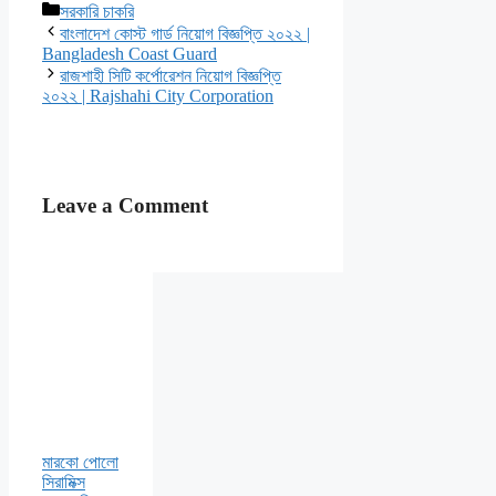
Categories
সরকারি চাকরি
বাংলাদেশ কোস্ট গার্ড নিয়োগ বিজ্ঞপ্তি ২০২২ |
Bangladesh Coast Guard
রাজশাহী সিটি কর্পোরেশন নিয়োগ বিজ্ঞপ্তি
২০২২ | Rajshahi City Corporation
Leave a Comment
মারকো পোলো
সিরামিক্স