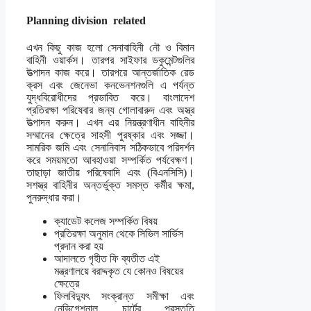
Planning division related
এখন কিছু কাজ হলো সেনাবাহিনী নৌ ও বিমান
বাহিনী ওয়ার্কস। তারপর সাইফার ডকুমেন্টগুলির
উত্পাদন কাজ করে। তারপরে আন্তর্জাতিক রেড
ক্রস এবং জেনেভা কনভেনশনগুলি এ পর্যন্ত
যুদ্ধবিরোধীদের প্রভাবিত করে। বাংলাদেশ
প্রতিরক্ষা পরিষেবার জন্য গোলাবারুদ এবং অস্ত্র
উত্পাদন করুন। এখন এর নিয়ন্ত্রণাধীন বাহিনীর
সম্মানের ক্ষেত্রে সাহসী পুরষ্কার এবং সজ্জা।
সামরিক জমি এবং সেনানিবাস সঠিকভাবে পরিদর্শন
করে সময়মতো আবহাওয়া সম্পর্কিত পর্যবেক্ষণ।
তাছাড়া জাতীয় পরিষেবাদি এবং (বিএনসিসি)।
সশস্ত্র বাহিনীর অন্তর্ভুক্ত সমস্ত কর্মীর ক্ষমা,
পুনরুদ্ধার করা।
ক্যাডেট কলেজ সম্পর্কিত বিষয়
প্রতিরক্ষা অনুমান থেকে সিভিল সার্ভিস
প্রদান করা হয়
আদালতে গৃহীত ফি ব্যতীত এই
মন্ত্রণালয়ে বরাদ্দকৃত যে কোনও বিষয়ের
ক্ষেত্রে
ফিলবিদ্যুৎ সংক্রান্ত সমীক্ষা এবং
নেভিগেশনাল চার্টের প্রস্তুতি