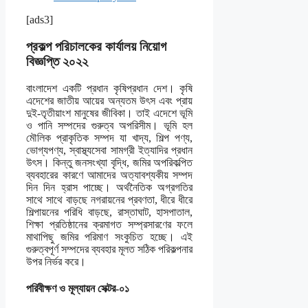
[ads3]
প্রকল্প পরিচালকের কার্যালয় নিয়োগ
বিজ্ঞপ্তি ২০২২
বাংলাদেশ একটি প্রধান কৃষিপ্রধান দেশ। কৃষি
এদেশের জাতীয় আয়ের অন্যতম উৎস এবং প্রায়
দুই-তৃতীয়াংশ মানুষের জীবিকা। তাই এদেশে ভূমি
ও পানি সম্পদের গুরুত্ব অপরিসীম। ভূমি হল
মৌলিক প্রাকৃতিক সম্পদ যা খাদ্য, শিল্প পণ্য,
ভোগ্যপণ্য, স্বাস্থ্যসেবা সামগ্রী ইত্যাদির প্রধান
উৎস। কিন্তু জনসংখ্যা বৃদ্ধি, জমির অপরিকল্পিত
ব্যবহারের কারণে আমাদের অত্যাবশ্যকীয় সম্পদ
দিন দিন হ্রাস পাচ্ছে। অর্থনৈতিক অগ্রগতির
সাথে সাথে বাড়ছে নগরায়নের প্রবণতা, ধীরে ধীরে
শিল্পায়নের পরিধি বাড়ছে, রাস্তাঘাট, হাসপাতাল,
শিক্ষা প্রতিষ্ঠানের ক্রমাগত সম্প্রসারণের ফলে
মাথাপিছু জমির পরিমাণ সংকুচিত হচ্ছে। এই
গুরুত্বপূর্ণ সম্পদের ব্যবহার মূলত সঠিক পরিকল্পনার
উপর নির্ভর করে।
পরিবীক্ষণ ও মূল্যায়ন সেক্টর-০১