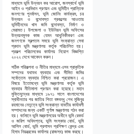
মাধ্যমে ভূমি উন্নয়ন কর আরোপ, জনস্বার্থে ভূমি
আইন ও প্রবিধান প্রণয়ন এবং ভূমিহীন প্রান্তিক
জনগণের পুনর্বাসন, ভূমি জোনিং কার্যক্রম, চর
উন্নয়ন ও বন্দোবস্ত প্রকল্পের আওতায়
ভূমিহীনদের খাস জমি বন্দোবস্ত, নির্মাণ ও
মেরামত। উপজেলা ও ইউনিয়ন ভূমি অফিসের
উন্নয়নমূলক কাজ যেমন আধুনিকীকরণ এবং
জনগণকে স্বল্পতম সময়ে ভূমি সংক্রান্ত সেবা
প্রদান ভূমি মন্ত্রণালয় কর্তৃক পরিচালিত হয়।
প্রকল্প পরিচালকের কার্যালয় নিয়োগ বিজ্ঞপ্তি
২০২২ দেখে আবেদন করুন।
সঠিক পরিকল্পনা ও নীতির মাধ্যমে এসব প্রাকৃতিক
সম্পদের যথাযথ ব্যবহার এবং সীমিত জমির
সর্বোত্তম ব্যবহার নিশ্চিত করা প্রয়োজন। এ
বিষয়ে ইতোমধ্যে ভূমি মন্ত্রণালয় কর্তৃক ভূমি
ব্যবহার নীতিমালা প্রণয়ন করা হয়েছে। মহান
মুক্তিযুদ্ধের মাধ্যমে ১৯৭১ সালে বাংলাদেশের
স্বাধীনতার পর জাতির পিতা বঙ্গবন্ধু শেখ মুজিবুর
রহমানের নেতৃত্বে ভূমি সংক্রান্ত যাবতীয় কার্যাবলী
সম্পাদনের জন্য একটি পূর্ণাঙ্গ মন্ত্রণালয় গঠন করা
হয়। বর্তমানে ভূমি মন্ত্রণালয়ের অধীনে ভূমি রেকর্ড
ও জরিপ অধিদপ্তর, ভূমি সংস্কার বোর্ড, ভূমি
আপিল বোর্ড, ভূমি প্রশাসন প্রশিক্ষণ কেন্দ্র এবং
হিসাব নিয়ন্ত্রকের কার্যালয় (রাজস্ব) কাজ করছে।