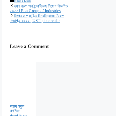
Categories
সরকারি চাকরি
ইয়ন গ্রুপ অব ইন্ডাস্ট্রিজ নিয়োগ বিজ্ঞপ্তি
২০২২ | Eon Group of Industries
বিজ্ঞান ও প্রযুক্তি বিশ্ববিদ্যালয় নিয়োগ
বিজ্ঞপ্তি ২০২২ | UST job circular
Leave a Comment
আনন্দ স্কুল
গণশিক্ষা
প্রকল্প নিয়োগ