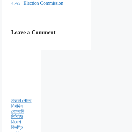
২০২১ | Election Commission
Leave a Comment
মারকো পোলো
সিরামিক্স
কোম্পানি
লিমিটেড
নিয়োগ
বিজ্ঞপ্তি