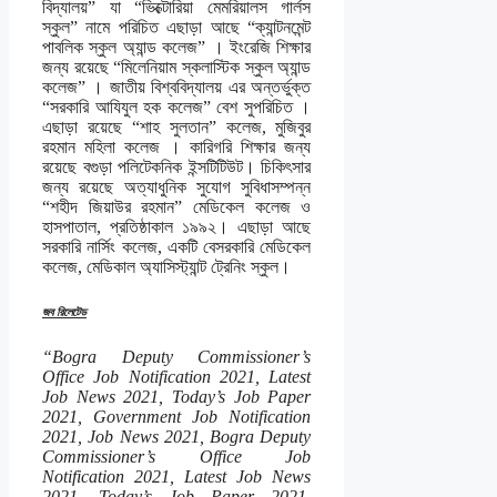
বিদ্যালয়” যা “ভিক্টোরিয়া মেমরিয়ালস গার্লস
স্কুল” নামে পরিচিত এছাড়া আছে “ক্যান্টনমেন্ট
পাবলিক স্কুল অ্যান্ড কলেজ” । ইংরেজি শিক্ষার
জন্য রয়েছে “মিলেনিয়াম স্কলাস্টিক স্কুল অ্যান্ড
কলেজ” । জাতীয় বিশ্ববিদ্যালয় এর অন্তর্ভুক্ত
“সরকারি আযিযুল হক কলেজ” বেশ সুপরিচিত ।
এছাড়া রয়েছে “শাহ সুলতান” কলেজ, মুজিবুর
রহমান মহিলা কলেজ । কারিগরি শিক্ষার জন্য
রয়েছে বগুড়া পলিটেকনিক ইন্সটিটিউট। চিকিৎসার
জন্য রয়েছে অত্যাধুনিক সুযোগ সুবিধাসম্পন্ন
“শহীদ জিয়াউর রহমান” মেডিকেল কলেজ ও
হাসপাতাল, প্রতিষ্ঠাকাল ১৯৯২। এছাড়া আছে
সরকারি নার্সিং কলেজ, একটি বেসরকারি মেডিকেল
কলেজ, মেডিকাল অ্যাসিস্ট্যান্ট ট্রেনিং স্কুল।
জব রিলেটেড
“Bogra Deputy Commissioner’s
Office Job Notification 2021, Latest
Job News 2021, Today’s Job Paper
2021, Government Job Notification
2021, Job News 2021, Bogra Deputy
Commissioner’s Office Job
Notification 2021, Latest Job News
2021, Today’s Job Paper 2021,