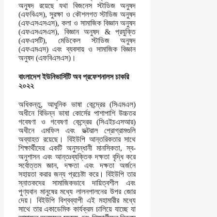
অনুষদ রয়েছে যথা বিজনেস স্টাডিজ অনুষদ
(এফবিএস), সুরক্ষা ও কৌশলগত স্টাডিজ অনুষদ
(এফএসএসএস), কলা ও সামাজিক বিজ্ঞান অনুষদ
(এফএসএসএস), বিজ্ঞান অনুষদ & প্রযুক্তি
(এফএসটি), মেডিকেল স্টাডিজ অনুষদ
(এফএমএস) এবং ব্যবসায় ও সামাজিক বিজ্ঞান
অনুষদ (এফবিএসএস)।
বাংলাদেশ ইউনিভার্সিটি অব প্রফেশনালস চাকরি
২০২২
অধিকন্তু, আধুনিক ভাষা কেন্দ্রের (সিএমএল)
অধীনে বিভিন্ন ভাষা কোর্সের পাশাপাশি উচ্চতর
গবেষণা ও গবেষণা কেন্দ্রের (সিএইচএসআর)
অধীনে এমফিল এবং ডক্টরাল প্রোগ্রামগুলি
অব্যাহত রয়েছে। বিইউপি আন্তরিকতার সাথে
শিক্ষার্থীদের একটি অনুসন্ধানী মানসিকতা, স্ব-
অনুশাসন এবং আন্তঃব্যক্তিক দক্ষতা বৃদ্ধি করে
সর্বোত্তম জ্ঞান, দক্ষতা এবং দক্ষতা অর্জনে
সহায়তা করার জন্য প্রচেষ্টা করে। বিইউপি তার
স্নাতকদের সামাজিকভাবে দায়িত্বশীল এবং
পুণ্যবান মানুষের মধ্যে লালনপালনের উপর জোর
দেয়। বিইউপি বিশ্বব্যাপী এই মহামারীর মধ্যে
সাথে তার একাডেমিক কার্যক্রম চালিয়ে যাচ্ছে যা