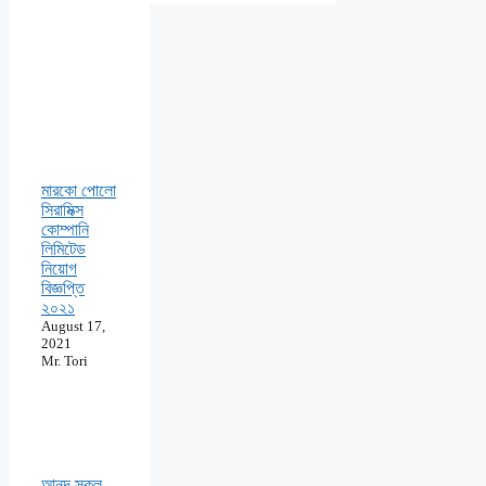
মারকো পোলো
সিরামিক্স
কোম্পানি
লিমিটেড
নিয়োগ
বিজ্ঞপ্তি
২০২১
August 17,
2021
Mr. Tori
আনন্দ স্কুল