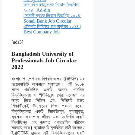
আদ দ্বীন ফাউন্ডেশন নিয়োগ বিজ্ঞপ্তি
২০২৪ | Ad-din
সোনালী ব্যাংক নিয়োগ বিজ্ঞপ্তি ২০২৪ |
Sonali Bank Job Circular
এসিআই লিমিটেড জব সার্কুলার ২০২৪ |
Best Company Job
[ads3]
Bangladesh University of
Professionals Job Circular
2022
বাংলাদেশ পেশাদার বিশ্ববিদ্যালয় (বিইউপি) এর
ওয়েবসাইটে আপনাকে স্বাগতম। এটি ২০০৮
সালে প্রতিষ্ঠিত একটি অনন্য পাবলিক
বিশ্ববিদ্যালয় যা “সিভিলেন্স থ্রো নলেজ” এর
লক্ষ্য নিয়ে সিভিল এবং মিলিটারি উভয়
শিক্ষার্থীকেই উচ্চমানের শিক্ষা প্রদান করে।
বিশ্ববিদ্যালয় একটি নিরবচ্ছিন্ন, দূষণমুক্ত,
সুরক্ষিত ক্যাম্পাস জীবন এবং সর্বোপরি একটি
নিরবচ্ছিন্ন এবং জন্মগত একাডেমিক পরিবেশ
সরবরাহ করে। ছাপ্পান্ন টি সুপরিচিত নামী কলেজ /
ইনস্টিটিউট ছাড়াও এই বিশ্ববিদ্যালয়ের ছয়টি