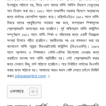
ইংল্যান্ডে পাঠানো হয়, ফিরে এসে তাদের নার্সিং সার্ভিস বিভাগে নেতৃত্বের
পদে নিয়োগ করা হয়। ১৯৫০ সালে তৎকালীন সরকার বিদেশে অধ্যয়নের
জন্য নার্সদের ফেলোশিপ প্রদান করে। ডব্লিউএইচও ১৯৫২ সালে নার্সিং
বিষয়ে তাদের প্রযুক্তিগত সহায়তা শুরু করে, ফলস্বরূপ শিক্ষামূলক
প্রোগ্রামগুলি আপগ্রেড করা হয়েছিল। পূর্ব পাকিস্তান নার্সিং কাউন্সিল
সম্পূর্ণরূপে ১৯৫২ সালে নার্সিং শিক্ষা ও পরিষেবার জন্য একটি নিয়ন্ত্রক
সংস্থা হিসাবে গঠিত হয়েছিল। স্বাধীনতার পর এর নামকরণ করা হয়
বাংলাদেশ নার্সিং অ্যান্ড মিডওয়াইফারি কাউন্সিল (বিএনএমসি)। ১৯৫৬
সালে প্রশাসন ও শিক্ষাদানে পোস্ট-বেসিক ডিপ্লোমা দেওয়ার জন্য
করাচিতে কলেজ অফ নার্সিং প্রতিষ্ঠিত হয়। সেই প্রোগ্রামগুলি করার
জন্য সেখানে কিছু নার্স পাঠানো হয়েছিল। পরে নির্বাচিত নার্সদের বিএসসি
করার জন্য পাঠানো হয়। আমাদের আরও জবস পোষ্ট দেখতে চাইলে ভিজিট
করুন
jobpaperbd.com
।
একনজরে