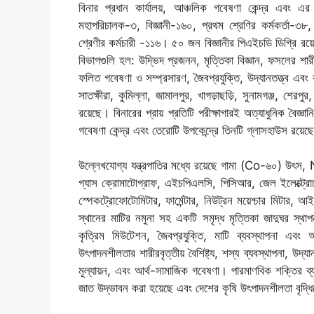
বিনার প্রধান কার্যালয়, আঞ্চলিক গবেষণা কেন্দ্র এব
মহাপরিচালক-৩, বিজ্ঞানী-১৬০, প্রথম শ্রেণির কর্মকর্তা-৩৮, দ
শ্রেণীর কর্মচারী -১১৬। ৫০ জন বিজ্ঞানীর পিএইচডি ডিগ্রি রয়ে
বিভাগগুলি হল: উদ্ভিদ প্রজনন, মৃত্তিকা বিজ্ঞান, ফসলের শারীরব
ফলিত গবেষণা ও সম্প্রসারণ, জৈবপ্রযুক্তি, উদ্যানতত্ত্ব এবং ক
সাতক্ষীরা, কুমিল্লা, জামালপুর, খাগড়াছড়ি, সুনামগঞ্জ, শেরপু
রয়েছে। বিনারের প্রায় প্রতিটি পরীক্ষাগারই অত্যাধুনিক বৈজ্ঞা
গবেষণা কেন্দ্র এবং তেরোটি উপকেন্দ্রে তিনটি গ্লাসহাউস রয়েছ
উল্লেখযোগ্য যন্ত্রপাতির মধ্যে রয়েছে গামা (Co-৬০) উৎস, 
গ্যাস ক্রোমাটোগ্রাফ, এইচপিএলসি, পিসিআর, জেল ইলেক্ট্র
স্পেকট্রোফোটোমিটার, ফার্মেন্টার, নিউট্রন ময়েশ্চার মিটার
স্থানের মাটির নমুনা সহ একটি সমৃদ্ধ মৃত্তিকা জাদুঘর স্থা
কৃত্রিম মিউটেশন, জৈবপ্রযুক্তি, মাটি ব্যবস্থাপনা এবং 
উৎপাদনশীলতার শারীরবৃত্তীয় বৈশিষ্ট্য, শস্য ব্যবস্থাপনা, উ
মূল্যায়ন, এবং আর্থ-সামাজিক গবেষণা। পারমাণবিক শক্তির ব্
জাত উদ্ভাবন করা হয়েছে এবং দেশের কৃষি উৎপাদনশীলতা বৃদ