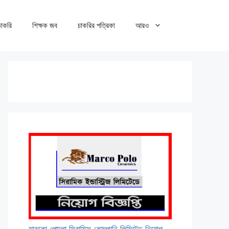
 চাকরি
শিক্ষক জব
চাকরির পত্রিকা
আরও
মারকো পোলো সিরামিক্স কোম্পানি লিমিটেড নিয়োগ