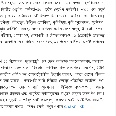
ং এর উপ-কেন্দ্রে ৫৬ জন লোক নিয়োগ করে। এর মধ্যে মহাপরিচালক-১,
্বিতীয় শ্রেণির কর্মকর্তা-৪০, তৃতীয় শ্রেণির কর্মচারী। -২১১ এবং চতুর্থ
ছে। প্রধান কার্যালয়ের ১১টি বিভাগে বিনার গবেষণা কার্যক্রম পরিচালিত হয়।
িদ্যা, কীটতত্ত্ব, উদ্ভিদ রোগবিদ্যা, কৃষিবিদ্যা, কৃষি প্রকৌশল, প্রশিক্ষণ,
ৃষি অর্থনীতি। এছাড়া দেশের বিভিন্ন স্থানে যেমন রংপুর, ঈশ্বরদী, মাগুরা,
র, বরিশাল, গোপালগঞ্জ, নোয়াখালী ও চাঁপাইনবাবগঞ্জে ১৩ (তেরো)টি উপকেন্দ্র
নিক যন্ত্রপাতি দিয়ে সজ্জিত, ময়মনসিংহে এর প্রধান কার্যালয়, একটি আঞ্চলিক
ে।
N-১৫ বিশ্লেষক, ফ্লুরোসেন্ট এবং ফেজ কনট্রাস্ট মাইক্রোস্কোপ, বায়োলগ,
োফোরেসিস, জেল ডক। ফ্রিজার, পোর্টেবল সালোকসংশ্লেষণ সিস্টেম, ইউভি
, আইসোটোপ রেশিও ভর স্পেকট্রোমিটার ইত্যাদি ছাড়াও, এখানে দেশের বিভিন্ন
পন করা হয়েছে। গবেষণাটি দশটি বিভিন্ন ক্ষেত্রে পরিচালিত হয়েছিল, যথা:
অঙ্কুরোদগম, সেচ ও পানি ব্যবস্থাপনা, কীটপতঙ্গ ব্যবস্থাপনা, ফসলের
দ্যানপালন উন্নয়ন এবং প্রযুক্তি স্থানান্তরের মাধ্যমে উন্নত ফসল উৎপাদন।
যবহার ছাড়াই এ পর্যন্ত ১৭টি গুরুত্বপূর্ণ ফসলের মোট ১১৮টি উচ্চ ফলনশীল
্ধিতে অবদান রাখছে। আরও চাকরি দেখুন এখানে
chakrir kbr
।