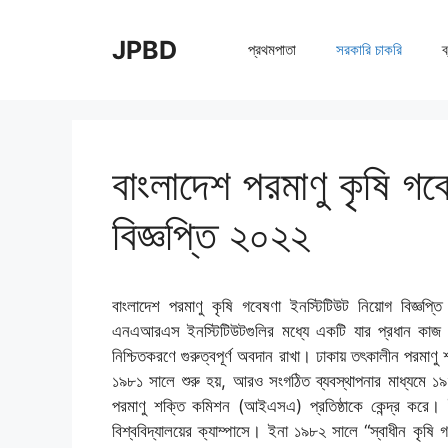
Skip
to
JPBD
প্রথমপাতা
সরকারি চাকরি
ব
content
বাংলাদেশ পরমাণু কৃষি গব
বিজ্ঞপ্তি ২০২২
বাংলাদেশ পরমাণু কৃষি গবেষণা ইনস্টিটিউট নিয়োগ বিজ্ঞপ্ত
এনএআরএস ইনস্টিটিউটগুলির মধ্যে একটি যার প্রধান কাজ হল প
নিশ্চিতকরণে গুরুত্বপূর্ণ অবদান রাখা। ঢাকায় তৎকালীন পরমাণ
১৯৮১ সালে শুরু হয়, আরও সংগঠিত ব্যবস্থাপনার মাধ্যমে ১৯
পরমাণু শক্তি কমিশন (আইএসএ) প্রতিষ্ঠাকে কেন্দ্র করে। ই
বিশ্ববিদ্যালয়ের ক্যাম্পাসে। ইনা ১৯৮২ সালে “স্বাধীন কৃষি 