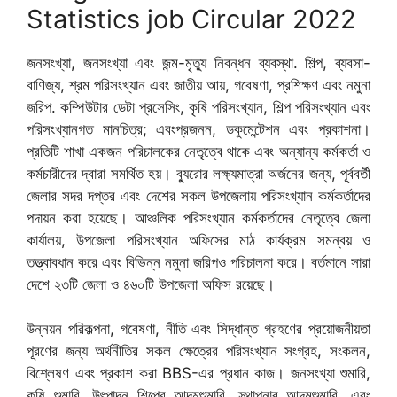
Statistics job Circular 2022
জনসংখ্যা, জনসংখ্যা এবং জন্ম-মৃত্যু নিবন্ধন ব্যবস্থা. শিল্প, ব্যবসা-
বাণিজ্য, শ্রম পরিসংখ্যান এবং জাতীয় আয়, গবেষণা, প্রশিক্ষণ এবং নমুনা
জরিপ. কম্পিউটার ডেটা প্রসেসিং, কৃষি পরিসংখ্যান, শিল্প পরিসংখ্যান এবং
পরিসংখ্যানগত মানচিত্র; এবংপ্রজনন, ডকুমেন্টেশন এবং প্রকাশনা।
প্রতিটি শাখা একজন পরিচালকের নেতৃত্বে থাকে এবং অন্যান্য কর্মকর্তা ও
কর্মচারীদের দ্বারা সমর্থিত হয়। ব্যুরোর লক্ষ্যমাত্রা অর্জনের জন্য, পূর্ববর্তী
জেলার সদর দপ্তর এবং দেশের সকল উপজেলায় পরিসংখ্যান কর্মকর্তাদের
পদায়ন করা হয়েছে। আঞ্চলিক পরিসংখ্যান কর্মকর্তাদের নেতৃত্বে জেলা
কার্যালয়, উপজেলা পরিসংখ্যান অফিসের মাঠ কার্যক্রম সমন্বয় ও
তত্ত্বাবধান করে এবং বিভিন্ন নমুনা জরিপও পরিচালনা করে। বর্তমানে সারা
দেশে ২৩টি জেলা ও ৪৬০টি উপজেলা অফিস রয়েছে।
উন্নয়ন পরিকল্পনা, গবেষণা, নীতি এবং সিদ্ধান্ত গ্রহণের প্রয়োজনীয়তা
পূরণের জন্য অর্থনীতির সকল ক্ষেত্রের পরিসংখ্যান সংগ্রহ, সংকলন,
বিশ্লেষণ এবং প্রকাশ করা BBS-এর প্রধান কাজ। জনসংখ্যা শুমারি,
কৃষি শুমারি, উৎপাদন শিল্পের আদমশুমারি, স্থাপনার আদমশুমারি, এবং