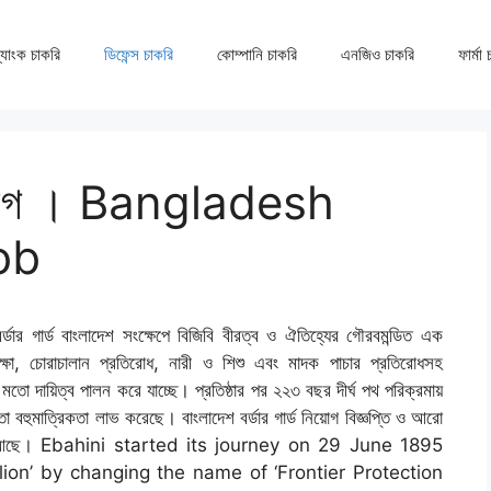
্যাংক চাকরি
ডিফেন্স চাকরি
কোম্পানি চাকরি
এনজিও চাকরি
ফার্মা
ড নিয়োগ । Bangladesh
ob
বর্ডার গার্ড বাংলাদেশ সংক্ষেপে বিজিবি বীরত্ব ও ঐতিহ্যের গৌরবমন্ডিত এক
ক্ষা, চোরাচালান প্রতিরোধ, নারী ও শিশু এবং মাদক পাচার প্রতিরোধসহ
ী’ মতো দায়িত্ব পালন করে যাচ্ছে। প্রতিষ্ঠার পর ২২৩ বছর দীর্ঘ পথ পরিক্রমায়
ুশলতা বহুমাত্রিকতা লাভ করেছে। বাংলাদেশ বর্ডার গার্ড নিয়োগ বিজ্ঞপ্তি ও আরো
য নিচে আছে। Ebahini started its journey on 29 June 1895
ion’ by changing the name of ‘Frontier Protection