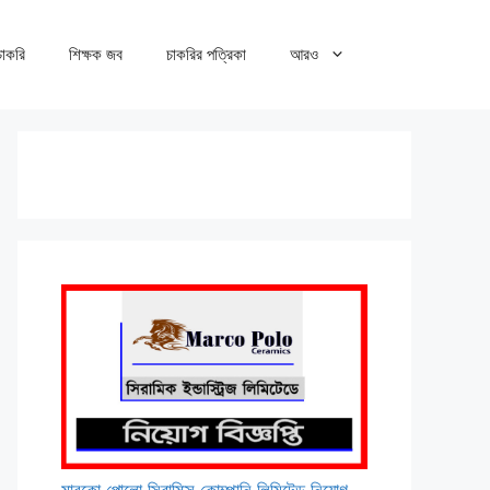
 চাকরি
শিক্ষক জব
চাকরির পত্রিকা
আরও
মারকো পোলো সিরামিক্স কোম্পানি লিমিটেড নিয়োগ