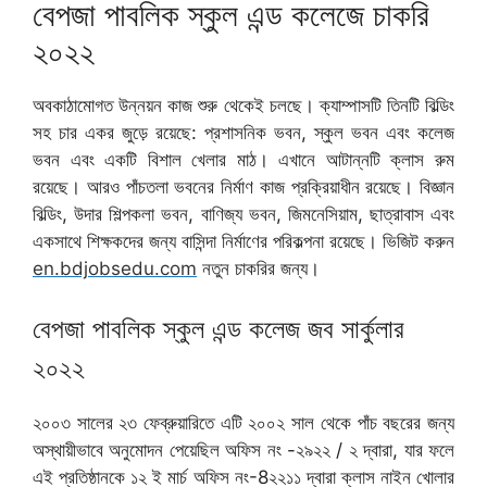
বেপজা পাবলিক স্কুল এন্ড কলেজে চাকরি
২০২২
অবকাঠামোগত উন্নয়ন কাজ শুরু থেকেই চলছে। ক্যাম্পাসটি তিনটি বিল্ডিং
সহ চার একর জুড়ে রয়েছে: প্রশাসনিক ভবন, স্কুল ভবন এবং কলেজ
ভবন এবং একটি বিশাল খেলার মাঠ। এখানে আটান্নটি ক্লাস রুম
রয়েছে। আরও পাঁচতলা ভবনের নির্মাণ কাজ প্রক্রিয়াধীন রয়েছে। বিজ্ঞান
বিল্ডিং, উদার শিল্পকলা ভবন, বাণিজ্য ভবন, জিমনেসিয়াম, ছাত্রাবাস এবং
একসাথে শিক্ষকদের জন্য বাসিন্দা নির্মাণের পরিকল্পনা রয়েছে। ভিজিট করুন
en.bdjobsedu.com
নতুন চাকরির জন্য।
বেপজা পাবলিক স্কুল এন্ড কলেজ জব সার্কুলার
২০২২
২০০৩ সালের ২৩ ফেব্রুয়ারিতে এটি ২০০২ সাল থেকে পাঁচ বছরের জন্য
অস্থায়ীভাবে অনুমোদন পেয়েছিল অফিস নং -২৯২২ / ২ দ্বারা, যার ফলে
এই প্রতিষ্ঠানকে ১২ ই মার্চ অফিস নং-8২২১১ দ্বারা ক্লাস নাইন খোলার