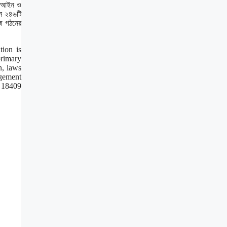
্য আইন ও
নে ২৪৬টি
াজ গঠনের
ion is
primary
n, laws
agement
, 18409