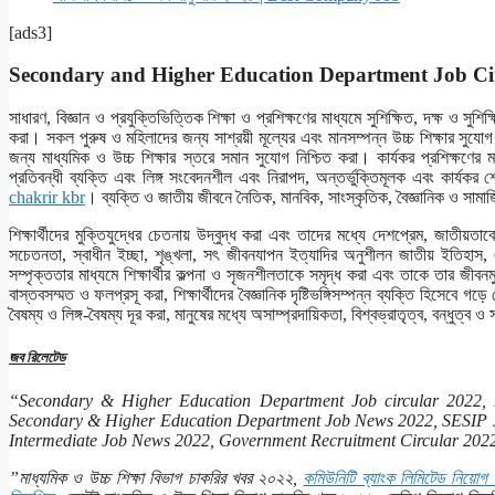
[ads3]
Secondary and Higher Education Department Job Ci
সাধারণ, বিজ্ঞান ও প্রযুক্তিভিত্তিক শিক্ষা ও প্রশিক্ষণের মাধ্যমে সুশিক্ষিত, দক্ষ ও সুশিক
করা। সকল পুরুষ ও মহিলাদের জন্য সাশ্রয়ী মূল্যের এবং মানসম্পন্ন উচ্চ শিক্ষার সুযোগ নিশ্চ
জন্য মাধ্যমিক ও উচ্চ শিক্ষার স্তরে সমান সুযোগ নিশ্চিত করা। কার্যকর প্রশিক্ষণের ম
প্রতিবন্ধী ব্যক্তি এবং লিঙ্গ সংবেদনশীল এবং নিরাপদ, অন্তর্ভুক্তিমূলক এবং কার্যকর 
chakrir kbr
। ব্যক্তি ও জাতীয় জীবনে নৈতিক, মানবিক, সাংস্কৃতিক, বৈজ্ঞানিক ও সামাজিক
শিক্ষার্থীদের মুক্তিযুদ্ধের চেতনায় উদ্বুদ্ধ করা এবং তাদের মধ্যে দেশপ্রেম, জাতীয়ত
সচেতনতা, স্বাধীন ইচ্ছা, শৃঙ্খলা, সৎ জীবনযাপন ইত্যাদির অনুশীলন জাতীয় ইতিহাস, ঐ
সম্পৃক্ততার মাধ্যমে শিক্ষার্থীর কল্পনা ও সৃজনশীলতাকে সমৃদ্ধ করা এবং তাকে তার জী
বাস্তবসম্মত ও ফলপ্রসূ করা, শিক্ষার্থীদের বৈজ্ঞানিক দৃষ্টিভঙ্গিসম্পন্ন ব্যক্তি হিসেবে গড
বৈষম্য ও লিঙ্গ-বৈষম্য দূর করা, মানুষের মধ্যে অসাম্প্রদায়িকতা, বিশ্বভ্রাতৃত্ব, বন্ধুত্ব
জব রিলেটেড
“Secondary & Higher Education Department Job circular 2022,
Secondary & Higher Education Department Job News 2022, SESIP J
Intermediate Job News 2022, Government Recruitment Circular 2022
”মাধ্যমিক ও উচ্চ শিক্ষা বিভাগ চাকরির খবর ২০২২,
কমিউনিটি ব্যাংক লিমিটেড নিয়োগ ব