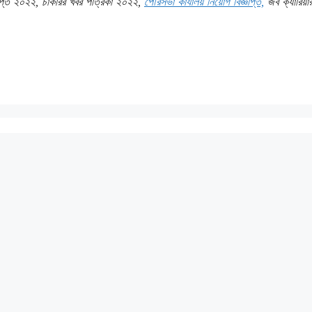
্ঞপ্তি ২০২২, চাকরির খবর পত্রিকা ২০২২,
পৌরসভা কার্যালয় নিয়োগ বিজ্ঞপ্তি,
জব ক্যারিয়া