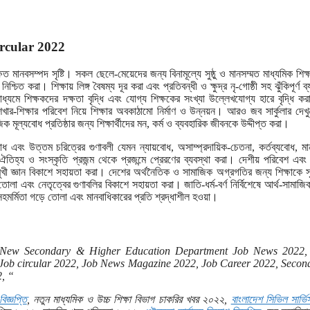
rcular 2022
্ষিত মানবসম্পদ সৃষ্টি। সকল ছেলে-মেয়েদের জন্য বিনামূল্যে সুষ্ঠু ও মানসম্মত মাধ্যমিক শিক্ষ
িত করা। শিক্ষায় লিঙ্গ বৈষম্য দূর করা এবং প্রতিবন্ধী ও ক্ষুদ্র নৃ-গোষ্ঠী সহ ঝুঁকিপূর্ণ ব
াধ্যমে শিক্ষকদের দক্ষতা বৃদ্ধি এবং যোগ্য শিক্ষকের সংখ্যা উল্লেখযোগ্য হারে বৃদ্ধি কর
শেখার-শিক্ষার পরিবেশ নিয়ে শিক্ষার অবকাঠামো নির্মাণ ও উন্নয়ন। আরও জব সার্কুলার দেখ
 মূল্যবোধ প্রতিষ্ঠার জন্য শিক্ষার্থীদের মন, কর্ম ও ব্যবহারিক জীবনকে উদ্দীপ্ত করা।
াবোধ এবং উত্তম চরিত্রের গুণাবলী যেমন ন্যায়বোধ, অসাম্প্রদায়িক-চেতনা, কর্তব্যবোধ, মা
তিহ্য ও সংস্কৃতি প্রজন্ম থেকে প্রজন্মে প্রেরণের ব্যবস্থা করা। দেশীয় পরিবেশ এবং
বনমুখী জ্ঞান বিকাশে সহায়তা করা। দেশের অর্থনৈতিক ও সামাজিক অগ্রগতির জন্য শিক্ষাকে 
়ে তোলা এবং নেতৃত্বের গুণাবলির বিকাশে সহায়তা করা। জাতি-ধর্ম-বর্ণ নির্বিশেষে আর্থ-সামাজি
 ও সহমর্মিতা গড়ে তোলা এবং মানবাধিকারের প্রতি শ্রদ্ধাশীল হওয়া।
 New Secondary & Higher Education Department Job News 2022, 
ob circular 2022, Job News Magazine 2022, Job Career 2022, Secon
, “
িজ্ঞপ্তি
, নতুন মাধ্যমিক ও উচ্চ শিক্ষা বিভাগ চাকরির খবর ২০২২,
বাংলাদেশ সিভিল সার্ভ