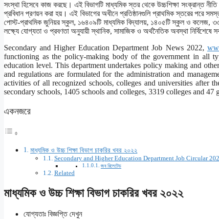
সংস্থা হিসেবে কাজ করছে। এই বিভাগটি মাধ্যমিক স্তর থেকে উচ্চশিক্ষা সংক্রান্ত নীতি 
প্রবিধান প্রণয়ন করা হয়। এই বিভাগের অধীনে প্রতিষ্ঠানগুলি প্রাথমিক স্তরের পরে সমস্ত 
পোস্ট-প্রাথমিক জুনিয়র স্কুল, ১৬৪০৯টি মাধ্যমিক বিদ্যালয়, ১৪০৫টি স্কুল ও কলেজ, 
লক্ষ্যে যোগ্যতা ও প্রবণতা অনুযায়ী স্থানিক, সামাজিক ও অর্থনৈতিক অবস্থা নির্বিশেষে 
Secondary and Higher Education Department Job News 2022,
www
functioning as the policy-making body of the government in all ty
education level. This department undertakes policy making and other a
and regulations are formulated for the administration and manageme
activities of all recognized schools, colleges and universities after 
secondary schools, 1405 schools and colleges, 3319 colleges and 47 g
একনজরে
মাধ্যমিক ও উচ্চ শিক্ষা বিভাগ চাকরির খবর ২০২২
Secondary and Higher Education Department Job Circular 20
জব রিলেটেড
Related
মাধ্যমিক ও উচ্চ শিক্ষা বিভাগ চাকরির খবর ২০২২
যোগ্যতাঃ বিজ্ঞপ্তি দেখুন