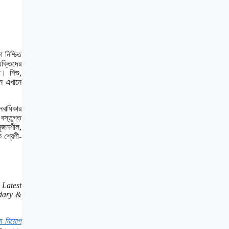
া নিশ্চিত
্যক্তিদের
া। শিশু,
ুন এখানে
নবাধিকার
 বস্তুগত
সৃজনশীল,
ক শ্রেণী-
Latest
dary &
িস নিয়োগ