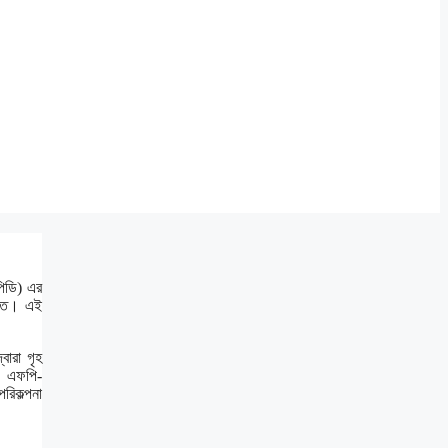
পিডি) এর
 খাত। এই
বারা গৃহ
, এফপি-
রিকল্পনা