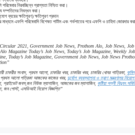
ি পরিষেবার নিরবচ্ছিন্ন প্রাপ্যতা নিশ্চিত করা।
্য দম্পতিদের নিবন্ধন করা।
যোগ ব্যয়ের ক্ষতিপূরণ) ক্ষতিপূরণ প্রদান
র মাধ্যমে এফপি পরিষেবাদি বিশেষত পার্টাম এবং গর্ভপাতের পরে এফপি ও চাহিদা জোরদার ক
 Circular 2021, Government Job News, Prothom Alo, Job News, Job
lo Magazine Today’s Job News, Today’s Job Magazine, Weekly Jo
ine, Today’s Job Magazine, Government Job News, Job News Protho
tion”
রী চাকরীর সংবাদ, প্রথম আলো, চাকরির খবর, চাকরির খবর, চাকরির খোবর পাত্রিকা,
কুমিল
,প্রথম আলো পত্রিকা আজকের কাজের খবর,
দুর্যোগ ব্যবস্থাপনা ও ত্রাণ মন্ত্রণালয় নিয়োগ 
িকা, প্রাইভেট জবস,জব নিউজ ম্যাগাজিন, আজকের জব ম্যাগাজিন,
কুষ্টিয়া পল্লী বিদ্যুৎ সম
ি, জব পোস্ট, এসডিআই নিয়োগ বিজ্ঞপ্তি”