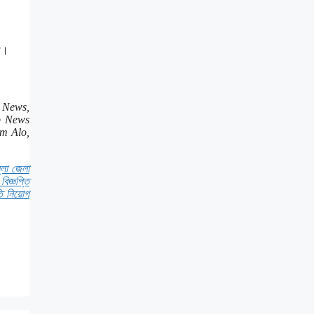
রা।
 News,
b News
m Alo,
্লা জেলা
বিজ্ঞপ্তি
িতি নিয়োগ