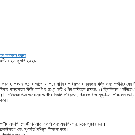
নে আবেদন করুন
সীমাঃ ২৬ জুলাই ২০২১
্রসার, প্রথম জন্মের আগে ও পরে পরিবার পরিকল্পনার ব্যবহার বৃদ্ধি এবং গর্ভনিরোধের দী
বাস্তবায়ন ডিজিএফপি-র মধ্যে দুটি ওপির দায়িত্বে রয়েছে: i) ক্লিনিকাল গর্ভনিরোধ
। ডিজিএফপি-র অন্যান্য অপারেশনগুলি পরিকল্পনা, পর্যবেক্ষণ ও মূল্যায়ন, পরিচালন তথ্য 
া করে।
ট পার্টাম এফপি, পোস্ট গর্ভপাত এফপি এবং এফপির প্রচারকে প্রচার করা।
শালীকরণ এবং স্থানীয় বৈশিষ্ট্য বিবেচনা করে।
ণ পদ্ধতির ব্যবহার।