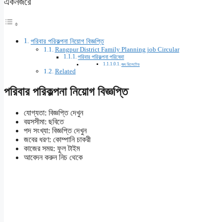
একনজরে
পরিবার পরিকল্পনা নিয়োগ বিজ্ঞপ্তি
Rangpur District Family Planning job Circular
পরিবার পরিকল্পনা পরিষেবা
জব রিলেটেড
Related
পরিবার পরিকল্পনা নিয়োগ বিজ্ঞপ্তি
যোগ্যতা: বিজ্ঞপ্তি দেখুন
বয়সসীমা: ছবিতে
পদ সংখ্যা: বিজ্ঞপ্তি দেখুন
জবের ধরণ: কোম্পানি চাকরী
কাজের সময়: ফুল টাইম
আবেদন করুন নিচ থেকে