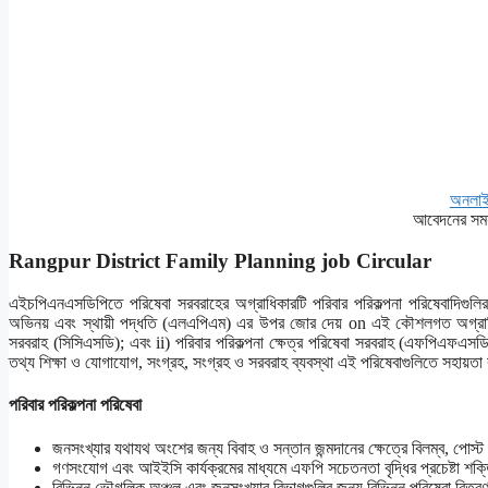
অনলাই
আবেদনের সময়
Rangpur District Family Planning job Circular
এইচপিএনএসডিপিতে পরিষেবা সরবরাহের অগ্রাধিকারটি পরিবার পরিকল্পনা পরিষেবাদিগুলির প
অভিনয় এবং স্থায়ী পদ্ধতি (এলএপিএম) এর উপর জোর দেয় on এই কৌশলগত অগ্রাধিকার 
সরবরাহ (সিসিএসডি); এবং ii) পরিবার পরিকল্পনা ক্ষেত্র পরিষেবা সরবরাহ (এফপিএফএসডি)
তথ্য শিক্ষা ও যোগাযোগ, সংগ্রহ, সংগ্রহ ও সরবরাহ ব্যবস্থা এই পরিষেবাগুলিতে সহায়ত
পরিবার পরিকল্পনা পরিষেবা
জনসংখ্যার যথাযথ অংশের জন্য বিবাহ ও সন্তান জন্মদানের ক্ষেত্রে বিলম্ব, পোস্
গণসংযোগ এবং আইইসি কার্যক্রমের মাধ্যমে এফপি সচেতনতা বৃদ্ধির প্রচেষ্টা শক্তি
বিভিন্ন ভৌগলিক অঞ্চল এবং জনসংখ্যার বিভাগগুলির জন্য বিভিন্ন পরিষেবা বিতর