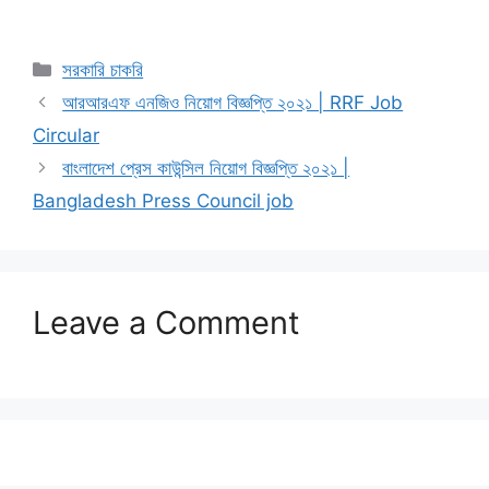
Categories
সরকারি চাকরি
আরআরএফ এনজিও নিয়োগ বিজ্ঞপ্তি ২০২১ | RRF Job
Circular
বাংলাদেশ প্রেস কাউন্সিল নিয়োগ বিজ্ঞপ্তি ২০২১ |
Bangladesh Press Council job
Leave a Comment