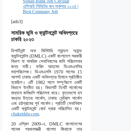
Sonali Bank Job Circular
এসিআই লিমিটেড জব সার্কুলার ২০২৪ |
Best Company Job
[ads3]
সামরিক ভূমি ও ক্যান্টনমেন্ট অধিদপ্তরে
চাকরি ২০২৩
ডিপার্টমেন্ট অফ মিলিটারি ল্যান্ডস অ্যান্ড
ক্যান্টনমেন্টস (DMLC) একটি বাংলাদেশ সরকারী
বিভাগ যা সামরিক সেনানিবাসের জমি পরিচালনার
জন্য দায়ী। ফরিদ আহমেদ ডিএমএলসির
মহাপরিচালক। ডিএমএলসি 1970 সালের 15
আগস্ট ঢাকায় একটি অধিদপ্তর হিসাবে প্রতিষ্ঠিত
হয়েছিল। এটি 1982 সালে সম্পূর্ণরূপে একটি
বিভাগে উন্নীত হয়। বিভাগটি তিনটি সার্কেলের
মাধ্যমে জমিগুলি পরিচালনা করে। বৃত্তগুলো হল
বগুড়ার উত্তর সার্কেল, ঢাকায় সেন্ট্রাল সার্কেল
এবং চট্টগ্রামের পূর্ব সার্কেল। প্রতিটি সেনানিবাস
একটি ক্যান্টনমেন্ট বোর্ড দ্বারা পরিচালিত হয়।
chakrirkbr.com
.
20 এপ্রিল 2009-এ, DMLC বাংলাদেশের
সাবেক প্রধানমন্ত্রী খালেদা জিয়াকে তার