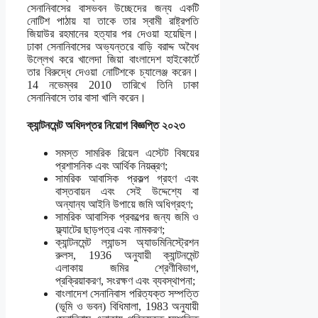
সেনানিবাসের বাসভবন উচ্ছেদের জন্য একটি
নোটিশ পাঠায় যা তাকে তার স্বামী রাষ্ট্রপতি
জিয়াউর রহমানের হত্যার পর দেওয়া হয়েছিল।
ঢাকা সেনানিবাসের অভ্যন্তরে বাড়ি বরাদ্দ অবৈধ
উল্লেখ করে খালেদা জিয়া বাংলাদেশ হাইকোর্টে
তার বিরুদ্ধে দেওয়া নোটিশকে চ্যালেঞ্জ করেন।
14 নভেম্বর 2010 তারিখে তিনি ঢাকা
সেনানিবাসে তার বাসা খালি করেন।
ক্যান্টনমেন্ট অধিদপ্তর নিয়োগ বিজ্ঞপ্তি ২০২৩
সমস্ত সামরিক রিয়েল এস্টেট বিষয়ের
প্রশাসনিক এবং আর্থিক নিয়ন্ত্রণ;
সামরিক আবাসিক প্রকল্প গ্রহণ এবং
বাস্তবায়ন এবং সেই উদ্দেশ্যে বা
অন্যান্য আইনি উপায়ে জমি অধিগ্রহণ;
সামরিক আবাসিক প্রকল্পের জন্য জমি ও
ফ্ল্যাটের ছাড়পত্র এবং নামকরণ;
ক্যান্টনমেন্ট ল্যান্ডস অ্যাডমিনিস্ট্রেশন
রুলস, 1936 অনুযায়ী ক্যান্টনমেন্ট
এলাকায় জমির শ্রেণীবিভাগ,
প্রক্রিয়াকরণ, সংরক্ষণ এবং ব্যবস্থাপনা;
বাংলাদেশ সেনানিবাস পরিত্যক্ত সম্পত্তি
(ভূমি ও ভবন) বিধিমালা, 1983 অনুযায়ী