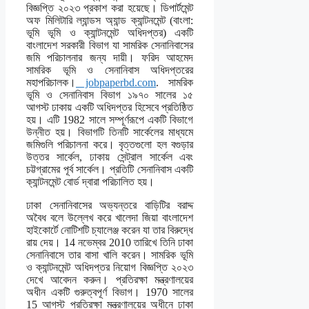
বিজ্ঞপ্তি ২০২৩ প্রকাশ করা হয়েছে। ডিপার্টমেন্ট
অফ মিলিটারি ল্যান্ডস অ্যান্ড ক্যান্টনমেন্ট (বাংলা:
ভূমি ভূমি ও ক্যান্টনমেন্ট অধিদপ্তর) একটি
বাংলাদেশ সরকারী বিভাগ যা সামরিক সেনানিবাসের
জমি পরিচালনার জন্য দায়ী। ফরিদ আহমেদ
সামরিক ভূমি ও সেনানিবাস অধিদপ্তরের
মহাপরিচালক।
jobpaperbd.com
. সামরিক
ভূমি ও সেনানিবাস বিভাগ ১৯৭০ সালের ১৫
আগস্ট ঢাকায় একটি অধিদপ্তর হিসেবে প্রতিষ্ঠিত
হয়। এটি 1982 সালে সম্পূর্ণরূপে একটি বিভাগে
উন্নীত হয়। বিভাগটি তিনটি সার্কেলের মাধ্যমে
জমিগুলি পরিচালনা করে। বৃত্তগুলো হল বগুড়ার
উত্তর সার্কেল, ঢাকায় সেন্ট্রাল সার্কেল এবং
চট্টগ্রামের পূর্ব সার্কেল। প্রতিটি সেনানিবাস একটি
ক্যান্টনমেন্ট বোর্ড দ্বারা পরিচালিত হয়।
ঢাকা সেনানিবাসের অভ্যন্তরে বাড়িটির বরাদ্দ
অবৈধ বলে উল্লেখ করে খালেদা জিয়া বাংলাদেশ
হাইকোর্টে নোটিশটি চ্যালেঞ্জ করেন যা তার বিরুদ্ধে
রায় দেয়। 14 নভেম্বর 2010 তারিখে তিনি ঢাকা
সেনানিবাসে তার বাসা খালি করেন। সামরিক ভূমি
ও ক্যান্টনমেন্ট অধিদপ্তর নিয়োগ বিজ্ঞপ্তি ২০২৩
দেখে আবেদন করুন। প্রতিরক্ষা মন্ত্রণালয়ের
অধীন একটি গুরুত্বপূর্ণ বিভাগ। 1970 সালের
15 আগস্ট প্রতিরক্ষা মন্ত্রণালয়ের অধীনে ঢাকা