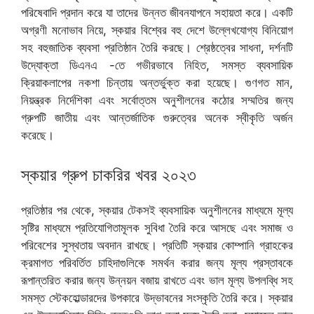
পরিষেবাদি প্রদান করে যা তাদের উন্নত জীবনযাপনে সহায়তা করে। একটি
অগ্রণী মনোভাব নিয়ে, স্কয়ার বিশ্বের বহু দেশে উল্লেখযোগ্য বিনিয়োগ
সহ বহুজাতিক ব্যবসা প্রতিষ্ঠান তৈরি করছে। শ্রেষ্ঠত্বের সাধনা, দর্শনটি
উদ্যোক্তা ডিএনএ -তে গভীরভাবে নিহিত, সমস্ত ব্যবসায়িক
ক্রিয়াকলাপের নকশা চিন্তায় অন্তর্ভুক্ত করা হয়েছে। গুণগত মান,
নিয়ন্ত্রক নির্দেশিকা এবং সর্বোত্তম অনুশীলনের কঠোর সম্মতির জন্য
গ্রুপটি জাতীয় এবং আন্তর্জাতিক গুরুত্বের অনেক স্বীকৃতি অর্জন
করেছে।
স্কয়ার গ্রুপ চাকরির খবর ২০২৩
প্রতিষ্ঠার পর থেকে, স্কয়ার টেকসই ব্যবসায়িক অনুশীলনের মাধ্যমে মূল্য
সৃষ্টির মাধ্যমে প্রতিযোগিতামূলক সুবিধা তৈরি করে আসছে এবং সমাজ ও
পরিবেশের সুস্থতায় অবদান রাখছে। প্রতিটি স্কয়ার কোম্পানি গ্রাহকের
ক্রমাগত পরিবর্তিত চাহিদাগুলিকে সমর্থন করার জন্য মূল্য প্রস্তাবকে
রূপান্তরিত করার জন্য উন্নয়ন বজায় রাখতে এবং ভাল মূল্য উপলব্ধি সহ
সমস্ত স্টেকহোল্ডারদের উপকারে উদ্ভাবনের সংস্কৃতি তৈরি করে। স্কয়ার