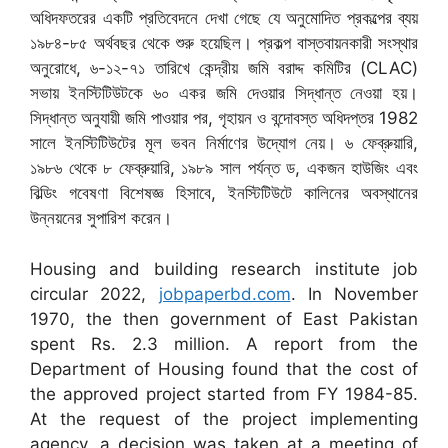
অধিদফতরের একটি প্রতিবেদনে দেখা গেছে যে অনুমোদিত প্রকল্পের ব্যয়
১৯৮৪-৮৫ অর্থবছর থেকে শুরু হয়েছিল। প্রকল্প বাস্তবায়নকারী সংস্থার
অনুরোধে, ৬-১২-৭১ তারিখে কেন্দ্রীয় জমি বরাদ্দ কমিটির (CLAC)
সভায় ইনস্টিটিউটকে ৬০ একর জমি দেওয়ার সিদ্ধান্ত নেওয়া হয়।
সিদ্ধান্ত অনুযায়ী জমি পাওয়ার পর, গৃহায়ন ও বন্দোবস্ত অধিদপ্তর 1982
সালে ইনস্টিটিউটের মূল ভবন নির্মাণের উদ্যোগ নেয়। ৬ ফেব্রুয়ারি,
১৯৮৬ থেকে ৮ ফেব্রুয়ারি, ১৯৮৯ সাল পর্যন্ত ড, একজন হাউজিং এবং
বিল্ডিং গবেষণা বিশেষজ্ঞ হিসাবে, ইনস্টিটিউটে কালিনের অবস্থানের
উন্নয়নের সুপারিশ করেন।
Housing and building research institute job
circular 2022,
jobpaperbd.com
. In November
1970, the then government of East Pakistan
spent Rs. 2.3 million. A report from the
Department of Housing found that the cost of
the approved project started from FY 1984-85.
At the request of the project implementing
agency, a decision was taken at a meeting of